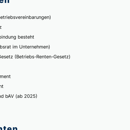
Betriebsvereinbarungen)
z
bindung besteht
ebsrat im Unternehmen)
Gesetz (Betriebs-Renten-Gesetz)
ement
nt
nd bAV (ab 2025)
ten ...