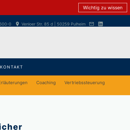
Wichtig zu wissen
600-0
Venloer Str. 85 d | 50259 Pulheim
KONTAKT
Erläuterungen
Coaching
Vertriebssteuerung
icher