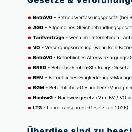
BetrAVG
- Betriebsverfassungsgesetz (bei 
AGG
- Allgemeines Gleichbehandlungsgeset
Tarifverträge
- wenn im Unternehmen Tarif
VO
- Versorgungsordnung (wenn kein Betri
BetrAVG
- Betriebliches Altersversorgungs-
BRSG
- Betriebs-Renten-Stärkungs-Gesetz
BEM
- Betriebliches-Eingliederungs-Manag
BGM
- Betriebliches-Gesundheits-Managme
NachwG
- Nachweisgesetz i.V.m. BV / VO u
LTG
- Lohn-Transparenz-Gesetz (ab 2026)
Überdies sind zu beach